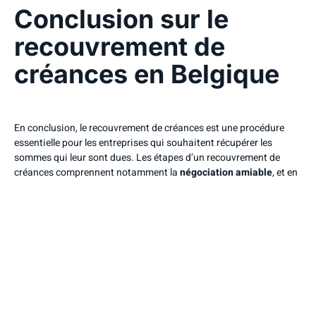
Conclusion sur le
recouvrement de
créances en Belgique
En conclusion, le recouvrement de créances est une procédure
essentielle pour les entreprises qui souhaitent récupérer les
sommes qui leur sont dues. Les étapes d’un recouvrement de
créances comprennent notamment la
négociation amiable
, et en
dernier recours, la
procédure judiciaire
. Il est important de
respecter les règles du recouvrement amiable de créances afin de
préserver la relation avec le débiteur et d’optimiser ses chances de
succès.
Pour un recouvrement efficace, il est recommandé de faire appel à
des
professionnels spécialisés
dans le domaine du recouvrement
de créances. Alors, si vous êtes confronté à des problèmes de
recouvrement de créances, n’hésitez pas à contacter à nous